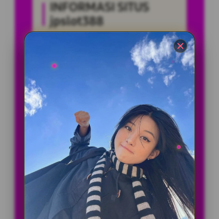
INFORMASI SITUS
jpslot388
Penilaian
5 JUTA
Pengguna
PENGGUNA
Minimal Deposit
10.000 Ribu
Layanan Support
24/7
Platform
Multi-Device
PENAWARAN SPESIAL