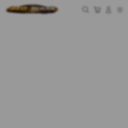
Skip
to
Cari
Troli
Login
Navigation
content