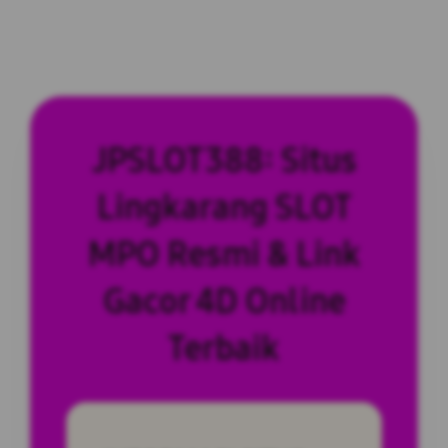
JPSLOT388: Situs
Lingkarang SLOT
MPO Resmi & Link
Gacor 4D Online
Terbaik