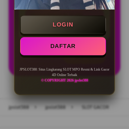
BONUS NEW MEMBER 10%
Minimal Deposit Rp. 10.000
LOGIN
Minimal Withdraw Rp 50.000
DAFTAR
LOGIN
DAFTAR
JPSLOT388: Situs Lingkarang SLOT MPO Resmi & Link Gacor
4D Online Terbaik
© COPYRIGHT 2026 jpslot388
Layer Popup Close
jpslot388
>
jpslot388
>
SLOT GACOR
Buka
Footer Navigation