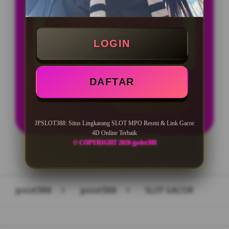
BONUS NEW MEMBER 10%
Minimal Deposit Rp. 10.000
LOGIN
Minimal Withdraw Rp 50.000
DAFTAR
LOGIN
DAFTAR
JPSLOT388: Situs Lingkarang SLOT MPO Resmi & Link Gacor
4D Online Terbaik
© COPYRIGHT 2026 jpslot388
Layer Popup Close
jpslot388
>
jpslot388
>
SLOT GACOR
Buka
Footer Navigation