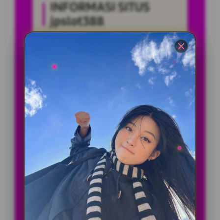
INFORMASI SITUS
jpslot388
Penilaian
5 JUTA
Pengguna
PENGGUNA
Minimal Deposit
10.000 Ribu
Layanan Support
24/7
Platform
Multi-Device
PENAWARAN SPESIAL