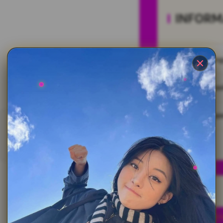
INFORMA
Penilaian Pen
Minimal Depos
Layanan Suppo
+4 lebih
banyak
Platform
BONUS NEW 