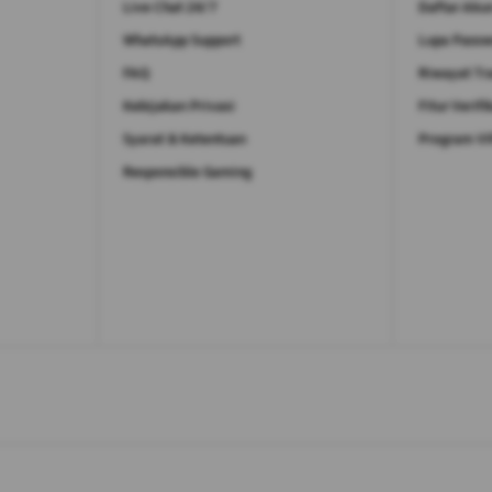
Live Chat 24/7
Daftar Aku
WhatsApp Support
Lupa Passw
FAQ
Riwayat Tr
Kebijakan Privasi
Fitur Verifi
Syarat & Ketentuan
Program VI
Responsible Gaming