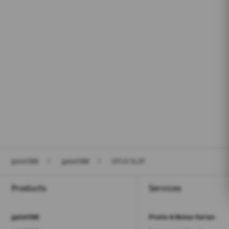
Layer Popup Close
jpslot388
>
jpslot388
>
SITUS SLOT
Footer Navigation
Products
Services
jpslot388
Promo & Bonus Harian