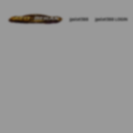
Skip
to
content
jpslot388
jpslot388 LOGIN