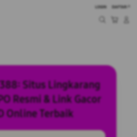
LOGIN
DAFTAR
Cari
Troli
Login/Sign-Up
Cari
88: Situs Lingkarang
O Resmi & Link Gacor
D Online Terbaik