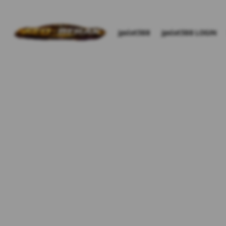
Skip
to
content
jpslot388
jpslot388 LOGIN