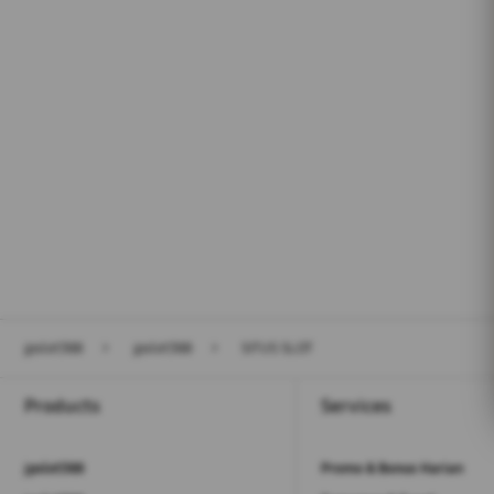
Layer Popup Close
jpslot388
>
jpslot388
>
SITUS SLOT
Footer Navigation
Products
Services
jpslot388
Promo & Bonus Harian