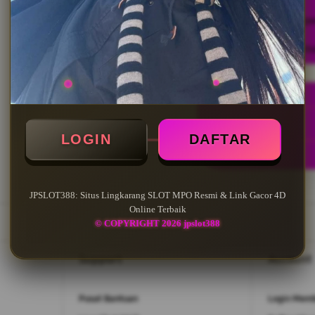
Minimal Depos
Minimal With
LOGIN
DAFTAR
JPSLOT388: Situs Lingkarang SLOT MPO Resmi & Link Gacor 4D
Online Terbaik
© COPYRIGHT 2026 jpslot388
Support
Account
Pusat Bantuan
Login Mem