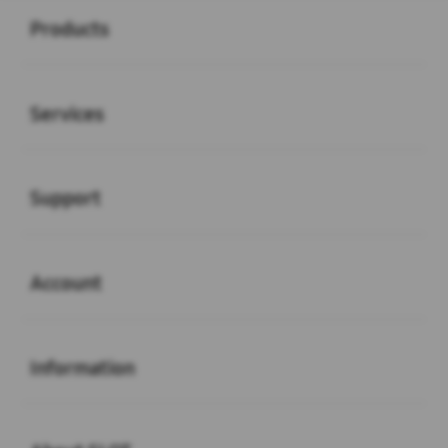
Products
Buka
Services
Buka
Support
Buka
Account
Buka
Information
Buka