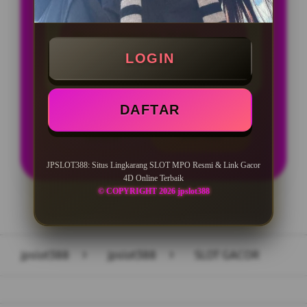
BONUS NEW MEMBER 10%
Minimal Deposit Rp. 10.000
LOGIN
Minimal Withdraw Rp 50.000
DAFTAR
LOGIN
DAFTAR
JPSLOT388: Situs Lingkarang SLOT MPO Resmi & Link Gacor
4D Online Terbaik
© COPYRIGHT 2026 jpslot388
Layer Popup Close
jpslot388
>
jpslot388
>
SLOT GACOR
Buka
Footer Navigation