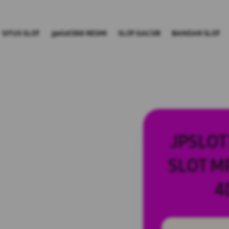
SITUS SLOT
jpslot388 RESMI
SLOT GACOR
BANDAR SLOT
JPSLOT3
SLOT MP
4