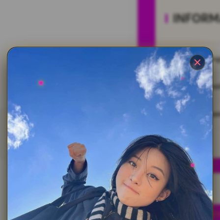
INFORMA
Penilaian Pen
Minimal Depos
Layanan Suppo
+4 lebih
banyak
Platform
BONUS NEW 