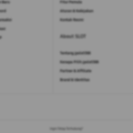
n Baru
Fitur Pemula
ord
Aturan & Kebijakan
ansaksi
Kontak Resmi
kasi
About SLOT
P
Tentang jpslot388
Kenapa Pilih jpslot388
Partner & Affiliate
Brand & Identitas
Ingin Tetap Terhubung?