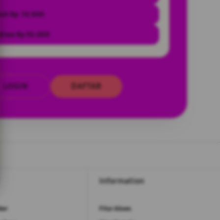
it Rp. 10.000
draw Rp 50.000
LOGIN
DAFTAR
Information
ber
Fitur Akses