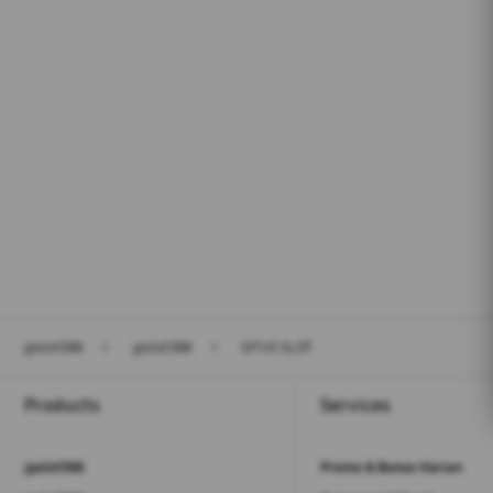
Layer Popup Close
jpslot388
>
jpslot388
>
SITUS SLOT
Footer Navigation
Products
Services
jpslot388
Promo & Bonus Harian