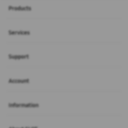
Products
Buka
Services
Buka
Support
Buka
Account
Buka
Information
Buka