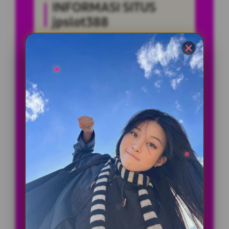
INFORMASI SITUS
jpslot388
Penilaian
5 JUTA
Pengguna
PENGGUNA
Minimal Deposit
10.000 Ribu
Layanan Support
24/7
Platform
Multi-Device
PENAWARAN SPESIAL